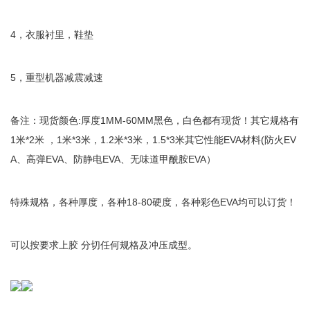
4，衣服衬里，鞋垫
5，重型机器减震减速
备注：现货颜色:厚度1MM-60MM黑色，白色都有现货！其它规格有
1米*2米 ，1米*3米，1.2米*3米，1.5*3米其它性能EVA材料(防火EV
A、高弹EVA、防静电EVA、无味道甲酰胺EVA）
特殊规格，各种厚度，各种18-80硬度，各种彩色EVA均可以订货！
可以按要求上胶 分切任何规格及冲压成型。  