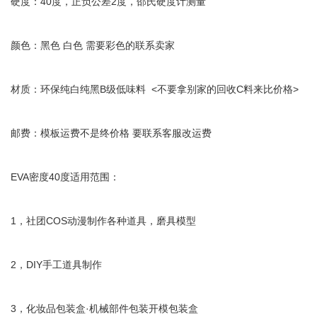
硬度：40度，正负公差2度，邵氏硬度计测量
颜色：黑色 白色 需要彩色的联系卖家
材质：环保纯白纯黑B级低味料  <不要拿别家的回收C料来比价格>
邮费：模板运费不是终价格 要联系客服改运费 
EVA密度40度适用范围：
1，社团COS动漫制作各种道具，磨具模型
2，DIY手工道具制作
3，化妆品包装盒·机械部件包装开模包装盒