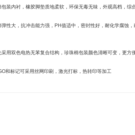
A泡棉包装内衬，橡胶脚垫质地柔软，环保无毒无味，外观高档，综
A泡棉弹性大，抗冲击能力强，PH值适中，密封性好，耐化学腐蚀
率先采用双色电热无苯复合结构，珍珠棉包装颜色清晰可变，更方
LOGO和标记可采用丝网印刷，激光打标，热转印等加工