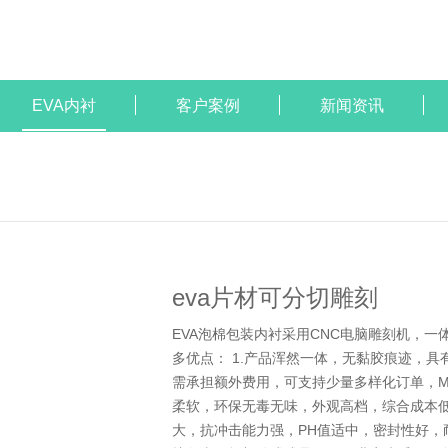
EVA内衬
客户案例
新闻资讯
eva片材可分切雕刻
EVA泡棉包装内衬采用CNC电脑雕刻机，
多优点： 1.产品浑然一体，无黏胶痕迹，具
需承担额外费用，可支持少量多样化订单，MOQ
柔软，环保无毒无味，外观高档，综合成本低，
大，抗冲击能力强，PH值适中，密封性好，