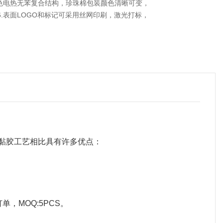
双色电热无苯复合结构，珍珠棉包装颜色清晰可变，
.表面LOGO和标记可采用丝网印刷，激光打标，
模黏胶工艺相比具有许多优点：
，MOQ:5PCS。