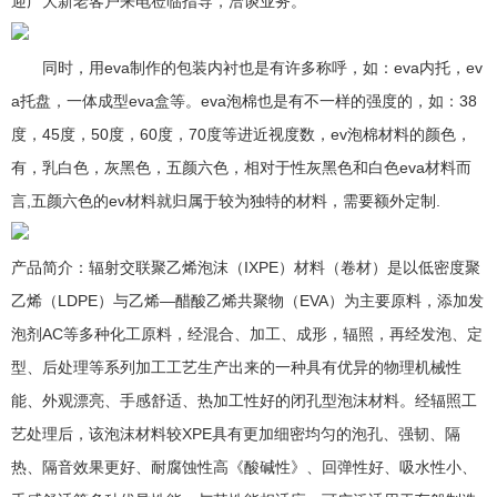
迎广大新老客户来电莅临指导，洽谈业务。
同时，用eva制作的包装内衬也是有许多称呼，如：eva内托，ev
a托盘，一体成型eva盒等。eva泡棉也是有不一样的强度的，如：38
度，45度，50度，60度，70度等进近视度数，ev泡棉材料的颜色，
有，乳白色，灰黑色，五颜六色，相对于性灰黑色和白色eva材料而
言,五颜六色的ev材料就归属于较为独特的材料，需要额外定制.
产品简介：辐射交联聚乙烯泡沫（IXPE）材料（卷材）是以低密度聚
乙烯（LDPE）与乙烯—醋酸乙烯共聚物（EVA）为主要原料，添加发
泡剂AC等多种化工原料，经混合、加工、成形，辐照，再经发泡、定
型、后处理等系列加工工艺生产出来的一种具有优异的物理机械性
能、外观漂亮、手感舒适、热加工性好的闭孔型泡沫材料。经辐照工
艺处理后，该泡沫材料较XPE具有更加细密均匀的泡孔、强韧、隔
热、隔音效果更好、耐腐蚀性高《酸碱性》、回弹性好、吸水性小、